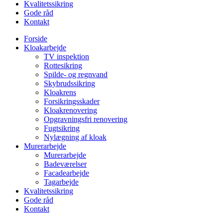
Kvalitetssikring
Gode råd
Kontakt
Forside
Kloakarbejde
TV inspektion
Rottesikring
Spilde- og regnvand
Skybrudssikring
Kloakrens
Forsikringsskader
Kloakrenovering
Opgravningsfri renovering
Fugtsikring
Nylægning af kloak
Murerarbejde
Murerarbejde
Badeværelser
Facadearbejde
Tagarbejde
Kvalitetssikring
Gode råd
Kontakt