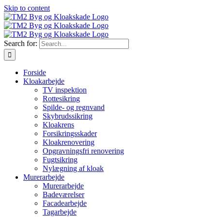
Skip to content
Search for:
Forside
Kloakarbejde
TV inspektion
Rottesikring
Spilde- og regnvand
Skybrudssikring
Kloakrens
Forsikringsskader
Kloakrenovering
Opgravningsfri renovering
Fugtsikring
Nylægning af kloak
Murerarbejde
Murerarbejde
Badeværelser
Facadearbejde
Tagarbejde