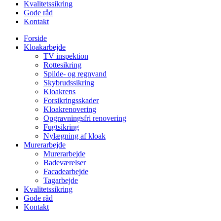
Kvalitetssikring
Gode råd
Kontakt
Forside
Kloakarbejde
TV inspektion
Rottesikring
Spilde- og regnvand
Skybrudssikring
Kloakrens
Forsikringsskader
Kloakrenovering
Opgravningsfri renovering
Fugtsikring
Nylægning af kloak
Murerarbejde
Murerarbejde
Badeværelser
Facadearbejde
Tagarbejde
Kvalitetssikring
Gode råd
Kontakt