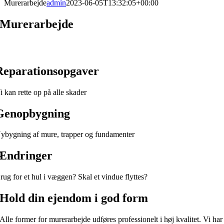
Murerarbejde
admin
2023-06-05T13:32:05+00:00
Murerarbejde
Vi udfører alle former for murerarbejde
Reparationsopgaver
i kan rette op på alle skader
Genopbygning
ybygning af mure, trapper og fundamenter
Ændringer
rug for et hul i væggen? Skal et vindue flyttes?
Hold din ejendom i god form
Alle former for murerarbejde udføres professionelt i høj kvalitet. Vi har