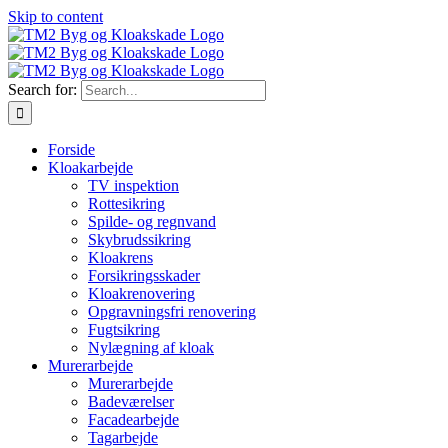
Skip to content
Search for:
Forside
Kloakarbejde
TV inspektion
Rottesikring
Spilde- og regnvand
Skybrudssikring
Kloakrens
Forsikringsskader
Kloakrenovering
Opgravningsfri renovering
Fugtsikring
Nylægning af kloak
Murerarbejde
Murerarbejde
Badeværelser
Facadearbejde
Tagarbejde