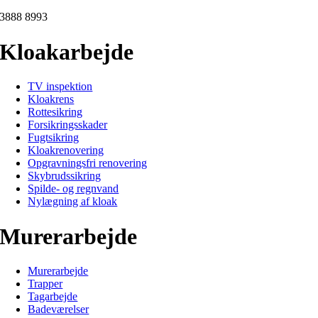
3888 8993
Kloakarbejde
TV inspektion
Kloakrens
Rottesikring
Forsikringsskader
Fugtsikring
Kloakrenovering
Opgravningsfri renovering
Skybrudssikring
Spilde- og regnvand
Nylægning af kloak
Murerarbejde
Murerarbejde
Trapper
Tagarbejde
Badeværelser