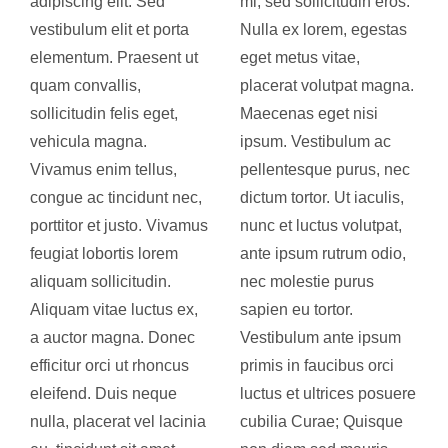
adipiscing elit. Sed
mi, sed sollicitudin eros.
vestibulum elit et porta
Nulla ex lorem, egestas
elementum. Praesent ut
eget metus vitae,
quam convallis,
placerat volutpat magna.
sollicitudin felis eget,
Maecenas eget nisi
vehicula magna.
ipsum. Vestibulum ac
Vivamus enim tellus,
pellentesque purus, nec
congue ac tincidunt nec,
dictum tortor. Ut iaculis,
porttitor et justo. Vivamus
nunc et luctus volutpat,
feugiat lobortis lorem
ante ipsum rutrum odio,
aliquam sollicitudin.
nec molestie purus
Aliquam vitae luctus ex,
sapien eu tortor.
a auctor magna. Donec
Vestibulum ante ipsum
efficitur orci ut rhoncus
primis in faucibus orci
eleifend. Duis neque
luctus et ultrices posuere
nulla, placerat vel lacinia
cubilia Curae; Quisque