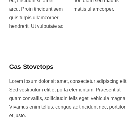
eu, tincidunt sit amet
non diam sed mauris
arcu. Proin tincidunt sem
mattis ullamcorper.
quis turpis ullamcorper
hendrerit. Ut vulputate ac
Gas Stovetops
Lorem ipsum dolor sit amet, consectetur adipiscing elit.
Sed vestibulum elit et porta elementum. Praesent ut
quam convallis, sollicitudin felis eget, vehicula magna.
Vivamus enim tellus, congue ac tincidunt nec, porttitor
et justo.