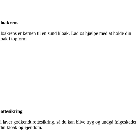
loakrens
loakrens er kernen til en sund kloak. Lad os hjælpe med at holde din
loak i topform.
ottesikring
i laver godkendt rottesikring, så du kan blive tryg og undgå følgeskade
 din kloak og ejendom.