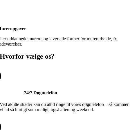
ureropgaver
i er uddannede murere, og laver alle former for murerarbejde, fx
adeværelser.
Hvorfor vælge os?
24/7 Døgntelefon
Ved akutte skader kan du altid ringe til vores døgntelefon – så kommer
vi ud så hurtigt som muligt, også aften og weekend.