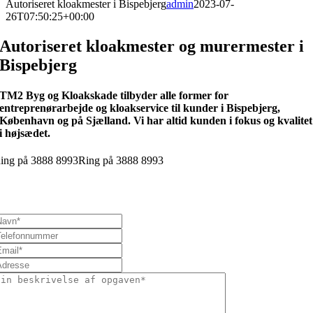
Autoriseret kloakmester i Bispebjerg
admin
2023-07-
26T07:50:25+00:00
Autoriseret kloakmester og murermester i
Bispebjerg
TM2 Byg og Kloakskade tilbyder alle former for
entreprenørarbejde og kloakservice til kunder i Bispebjerg,
København og på Sjælland. Vi har altid kunden i fokus og kvalitet
i højsædet.
ing på 3888 8993
Ring på 3888 8993
Send en besked