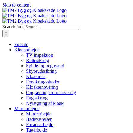
Skip to content
Search for:
Forside
Kloakarbejde
TV inspektion
Rottesikring
Spilde- og regnvand
Skybrudssikring
Kloakrens
Forsikringsskader
Kloakrenovering
Opgravningsfri renovering
Fugtsikring
Nylægning af kloak
Murerarbejde
Murerarbejde
Badeværelser
Facadearbejde
Tagarbejde