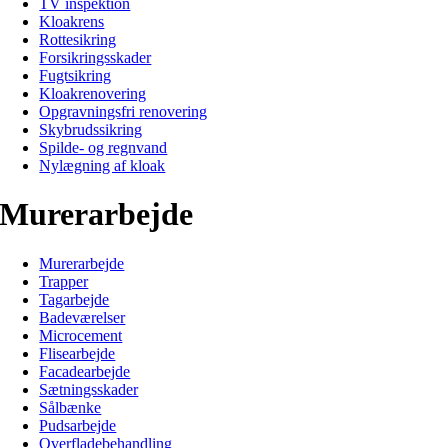
TV inspektion
Kloakrens
Rottesikring
Forsikringsskader
Fugtsikring
Kloakrenovering
Opgravningsfri renovering
Skybrudssikring
Spilde- og regnvand
Nylægning af kloak
Murerarbejde
Murerarbejde
Trapper
Tagarbejde
Badeværelser
Microcement
Flisearbejde
Facadearbejde
Sætningsskader
Sålbænke
Pudsarbejde
Overfladebehandling