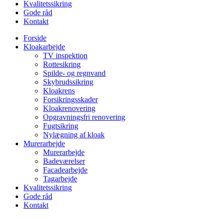
Kvalitetssikring
Gode råd
Kontakt
Forside
Kloakarbejde
TV inspektion
Rottesikring
Spilde- og regnvand
Skybrudssikring
Kloakrens
Forsikringsskader
Kloakrenovering
Opgravningsfri renovering
Fugtsikring
Nylægning af kloak
Murerarbejde
Murerarbejde
Badeværelser
Facadearbejde
Tagarbejde
Kvalitetssikring
Gode råd
Kontakt