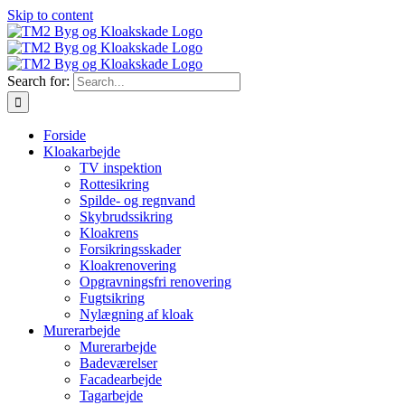
Skip to content
Search for:
Forside
Kloakarbejde
TV inspektion
Rottesikring
Spilde- og regnvand
Skybrudssikring
Kloakrens
Forsikringsskader
Kloakrenovering
Opgravningsfri renovering
Fugtsikring
Nylægning af kloak
Murerarbejde
Murerarbejde
Badeværelser
Facadearbejde
Tagarbejde