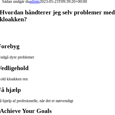
Sådan undgår du
admin
2023-05-23T09:39:20+00:00
Hvordan håndterer jeg selv problemer med
kloakken?
Få inspiration til hvordan du selv kan forebygge problemer i
kloakken
Forebyg
ndgå dyre problemer
Vedligehold
old kloakken ren
Få hjælp
å hjælp af profesionelle, når det er nørvendigt
Achieve Your Goals