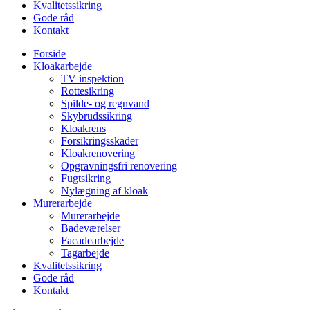
Kvalitetssikring
Gode råd
Kontakt
Forside
Kloakarbejde
TV inspektion
Rottesikring
Spilde- og regnvand
Skybrudssikring
Kloakrens
Forsikringsskader
Kloakrenovering
Opgravningsfri renovering
Fugtsikring
Nylægning af kloak
Murerarbejde
Murerarbejde
Badeværelser
Facadearbejde
Tagarbejde
Kvalitetssikring
Gode råd
Kontakt