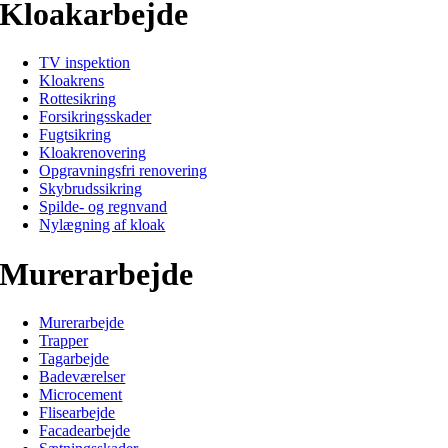
Kloakarbejde
TV inspektion
Kloakrens
Rottesikring
Forsikringsskader
Fugtsikring
Kloakrenovering
Opgravningsfri renovering
Skybrudssikring
Spilde- og regnvand
Nylægning af kloak
Murerarbejde
Murerarbejde
Trapper
Tagarbejde
Badeværelser
Microcement
Flisearbejde
Facadearbejde